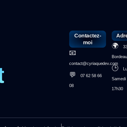
Contactez-
Adr
moi
🌍
33
📧
Bordea
contact@cyriaquedev.com
t
🕒
Lun
💬
07 62 58 66
Samedi 
08
17h30