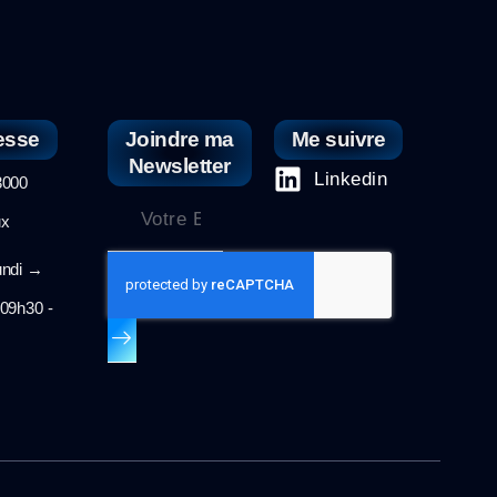
esse
Joindre ma
Me suivre
Newsletter
Linkedin
000
ux
di →
09h30 -