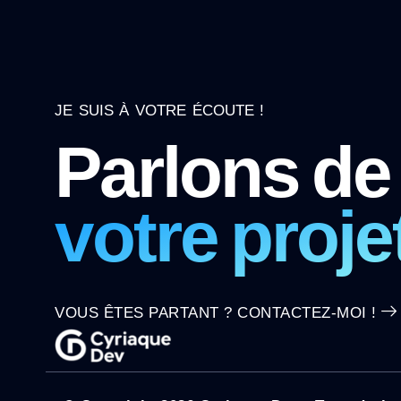
JE SUIS À VOTRE ÉCOUTE !
Parlons de
votre proje
VOUS ÊTES PARTANT ? CONTACTEZ-MOI !