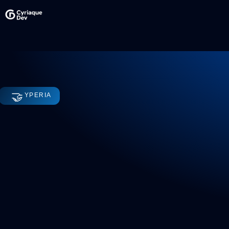
🤝
YPERIA